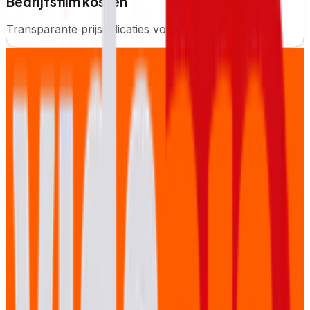
Bedrijfsfilm kosten
Transparante prijsindicaties voor uw bedrijfsfilm.
LET US TELL YOUR STORY
Neem contact op voor een vrijblijvend gesprek.
Contact opnemen