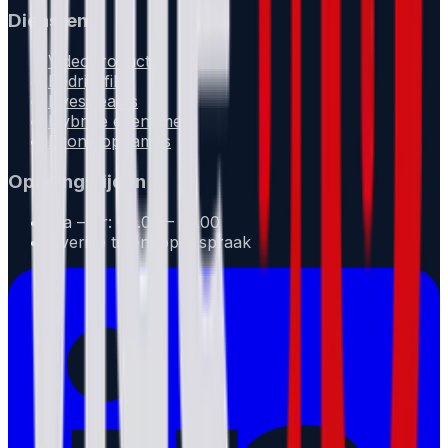
Diensten
Videoproductie
Bedrijfsfilm
Livestreams
Hybride evenement
Drone opnames
Openingstijden
Ma – Vr: 09.00 – 18.00
Overige tijden: op afspraak