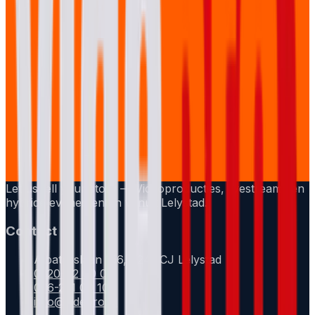
Let us tell your story — Videoproducties, livestreams en
hybride evenementen vanuit Lelystad.
Contact
Albatroslaan 156, 8241 CJ Lelystad
0320-82 00 00
036-231 00 10
info@videpro.nl