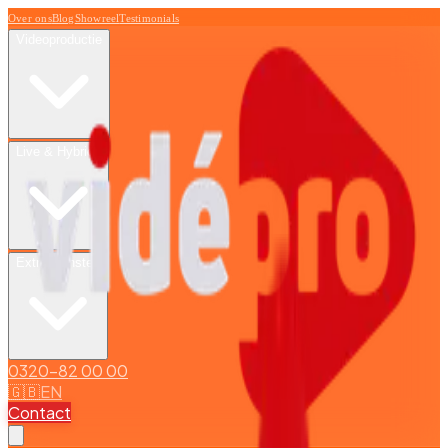
Over ons
Blog
Showreel
Testimonials
Videoproductie
Live & Hybride
Extra diensten
0320-82 00 00
🇬🇧
EN
Contact